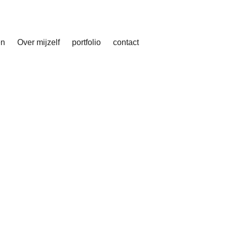
en
Over mijzelf
portfolio
contact