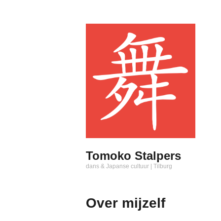
Naar
de
inhoud
springen
Tomoko Stalpers
dans & Japanse cultuur | Tilburg
Over mijzelf