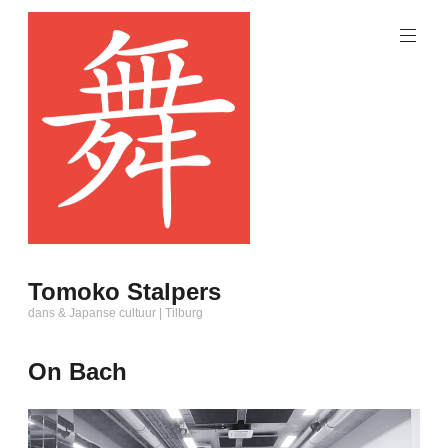
Naar
de
inhoud
springen
Tomoko Stalpers
dans & Japanse cultuur | Tilburg
On Bach