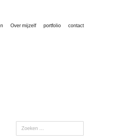
en
Over mijzelf
portfolio
contact
Zoeken
naar: