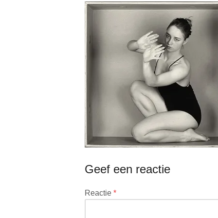
Geef een reactie
Je
Reactie
*
e-
mailadres