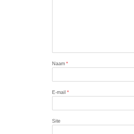
wordt
niet
gepubliceerd.
Vereiste
velden
zijn
gemarkeerd
met
*
Naam
*
E-mail
*
Site